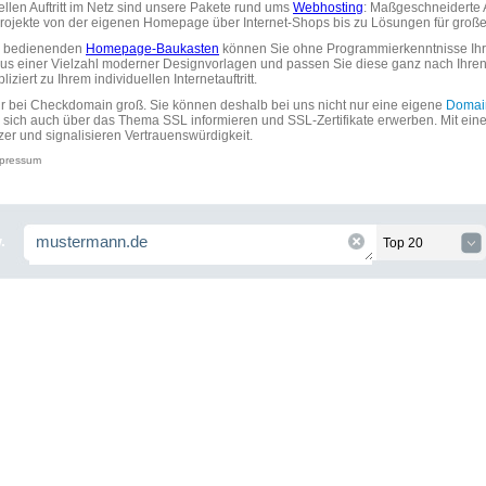
uellen Auftritt im Netz sind unsere Pakete rund ums
Webhosting
: Maßgeschneiderte A
tprojekte von der eigenen Homepage über Internet-Shops bis zu Lösungen für gr
zu bedienenden
Homepage-Baukasten
können Sie ohne Programmierkenntnisse Ihre
aus einer Vielzahl moderner Designvorlagen und passen Sie diese ganz nach Ihre
ziert zu Ihrem individuellen Internetauftritt.
ir bei Checkdomain groß. Sie können deshalb bei uns nicht nur eine eigene
Domai
 sich auch über das Thema SSL informieren und SSL-Zertifikate erwerben. Mit ein
zer und signalisieren Vertrauenswürdigkeit.
pressum
.
Top 20